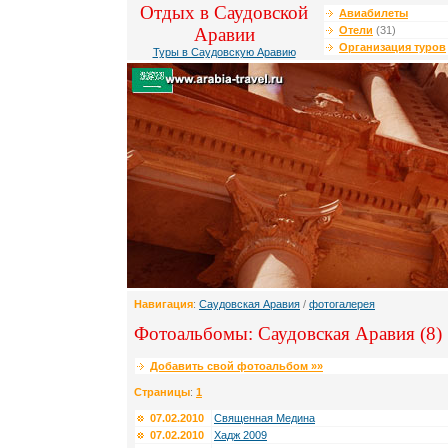
Отдых в Саудовской
Авиабилеты
Аравии
Отели
(31)
Организация туров
Туры в Саудовскую Аравию
Навигация
:
Саудовская Аравия
/
фотогалерея
Фотоальбомы: Саудовская Аравия (8)
Добавить свой фотоальбом »»
Страницы
:
1
07.02.2010
Священная Медина
07.02.2010
Хадж 2009