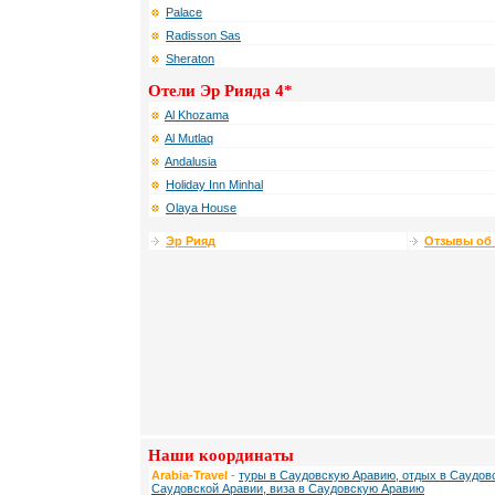
Palace
Radisson Sas
Sheraton
Отели Эр Рияда 4*
Al Khozama
Al Mutlaq
Andalusia
Holiday Inn Minhal
Olaya House
Эр Рияд
Отзывы об 
Наши координаты
Arabia-Travel
-
туры в Саудовскую Аравию, отдых в Саудовс
Саудовской Аравии, виза в Саудовскую Аравию