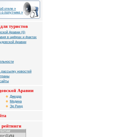
об отеле »
 о попутчике »
для туристов
ской Аравии (6)
вия в цифрах и фактах
удовской Аравии
ельности
 рассылку новостей
страны
 сайты
довской Аравии
Джедда
Медина
Эр Рияд
йта
 рейтинги