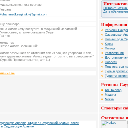
Интерактив
куда конкретно, пока не знаю
Оставить отзыв 
Февраль
Дать объявление
MuhammadLezginskiy@gmail.com
Информация 
ищу спонсора
Инша Аллах хочу поступить в Мединский Исламский
Регионы Саудов
Университет, а также совершиь Умру.
Саудовская Ара
Так что...
Новый Год в Са
между тем:
Карта
Сказал Аллах Всевышний:
Погода
Развлечения
"Аллах возвышает по степеням тех из вас, кто уверовал, и тех,
кому даровано знание. Аллах ведает о том, что вы совершаете."
Достопримечат
(Сура 58 Препирательство, аят 11)
Новости
Подписаться на
Туры в другие 
вление »»
Туристические
Регионы Сау
Аль Кхобар
Мадина
Мекка
Спонсоры са
Статистика и
аудовскую Аравию, отдых в Саудовской Аравии, отели
а в Саудовскую Аравию