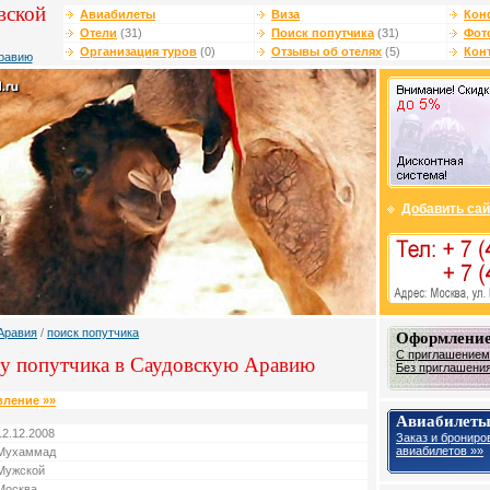
вской
Авиабилеты
Виза
Кон
Отели
(31)
Поиск попутчика
(31)
Фот
Организация туров
(0)
Отзывы об отелях
(5)
Кон
равию
Добавить сай
Аравия
/
поиск попутчика
Оформление
С приглашением
у попутчика в Саудовскую Аравию
Без приглашения
вление »»
Авиабилет
12.12.2008
Заказ и брониро
авиабилетов »»
Мухаммад
Мужской
Москва