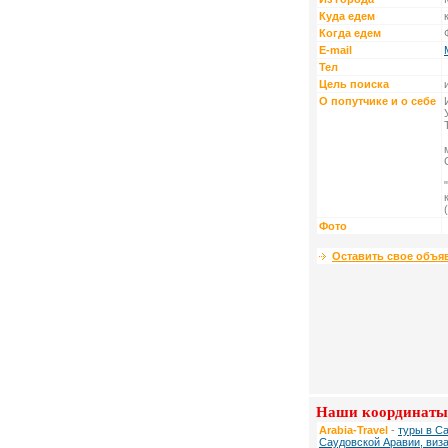
Куда едем
Когда едем
E-mail
Тел
Цель поиска
О попутчике и о себе
Фото
Оставить свое объя
Наши координаты
Arabia-Travel
-
туры в С
Саудовской Аравии, виз