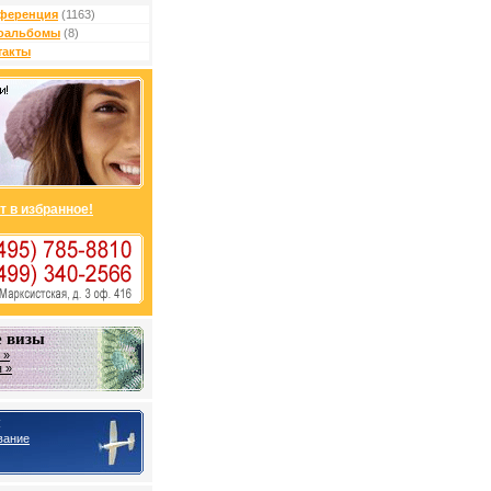
ференция
(1163)
оальбомы
(8)
такты
т в избранное!
 визы
 »
 »
ы
вание