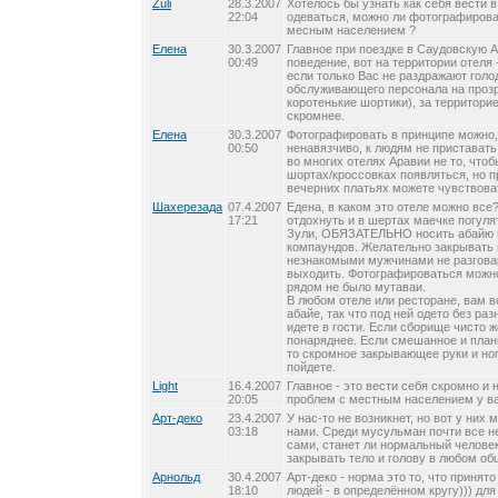
Zuli
28.3.2007
Хотелось бы узнать как себя вести в
22:04
одеваться, можно ли фотографироват
месным населением ?
Елена
30.3.2007
Главное при поездке в Саудовскую А
00:49
поведение, вот на территории отеля 
если только Вас не раздражают голо
обслуживающего персонала на проз
коротенькие шортики), за территори
скромнее.
Елена
30.3.2007
Фотографировать в принципе можно,
00:50
ненавязчиво, к людям не приставать
во многих отелях Аравии не то, чтоб
шортах/кроссовках появляться, но пр
вечерних платьях можете чувствова
Шахерезада
07.4.2007
Едена, в каком это отеле можно все?
17:21
отдохнуть и в шертах маечке погуля
Зули, ОБЯЗАТЕЛЬНО носить абайю в
компаундов. Желательно закрывать 
незнакомыми мужчинами не разгова
выходить. Фотографироваться можно
рядом не было мутаваи.
В любом отеле или ресторане, вам в
абайе, так что под ней одето без ра
идете в гости. Если сборище чисто 
понаряднее. Если смешанное и план
то скромное закрывающее руки и ноги
пойдете.
Light
16.4.2007
Главное - это вести себя скромно и
20:05
проблем с местным населением у ва
Арт-деко
23.4.2007
У нас-то не возникнет, но вот у них
03:18
нами. Среди мусульман почти все н
сами, станет ли нормальный челове
закрывать тело и голову в любом о
Арнольд
30.4.2007
Арт-деко - норма это то, что приня
18:10
людей - в определённом кругу))) для