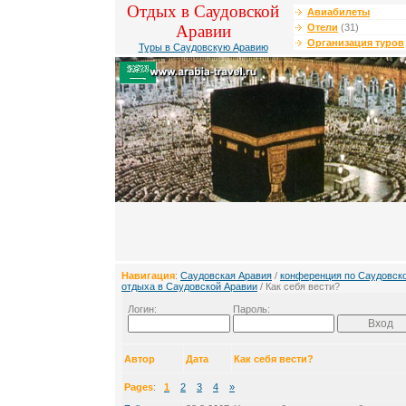
Отдых в Саудовской
Авиабилеты
Аравии
Отели
(31)
Организация туров
Туры в Саудовскую Аравию
Навигация
:
Саудовская Аравия
/
конференция по Саудовск
отдыха в Саудовской Аравии
/ Как себя вести?
Логин:
Пароль:
Автор
Дата
Как себя вести?
Pages
:
1
2
3
4
»