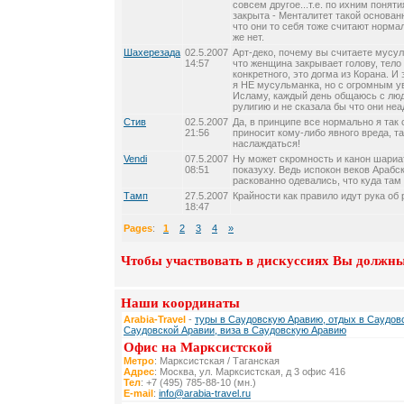
совсем другое...т.е. по ихним поня
закрыта - Менталитет такой основанн
что они то себя тоже считают норма
же нет.
Шахерезада
02.5.2007
Арт-деко, почему вы считаете мус
14:57
что женщина закрывает голову, тело 
конкретного, это догма из Корана. И
я НЕ мусульманка, но с огромным у
Исламу, каждый день общаюсь с лю
рулигию и не сказала бы что они не
Стив
02.5.2007
Да, в принципе все нормально я так 
21:56
приносит кому-либо явного вреда, т
наслаждаться!
Vendi
07.5.2007
Ну может скромность и канон шариат
08:51
показуху. Ведь испокон веков Араб
раскованно одевались, что куда там
Тамп
27.5.2007
Крайности как правило идут рука об 
18:47
Pages
:
1
2
3
4
»
Чтобы участвовать в дискуссиях Вы должны
Наши координаты
Arabia-Travel
-
туры в Саудовскую Аравию, отдых в Саудовс
Саудовской Аравии, виза в Саудовскую Аравию
Офис на Марксистской
Метро
: Марксистская / Таганская
Адрес
: Москва, ул. Марксистская, д 3 офис 416
Тел
: +7 (495) 785-88-10 (мн.)
E-mail
:
info@arabia-travel.ru