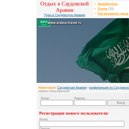
Отдых в Саудовской
Авиабилеты
Аравии
Отели
(31)
Организация туров
Туры в Саудовскую Аравию
Навигация
:
Саудовская Аравия
/
конференция по Саудовск
нового пользователя
Логин:
Пароль:
Регистрация нового пользователя:
Логин:
Пароль: