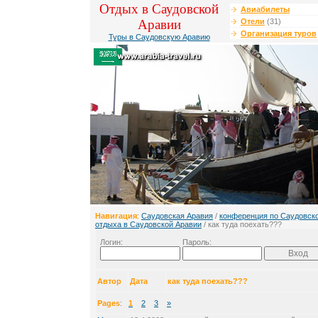
Отдых в Саудовской
Авиабилеты
Аравии
Отели
(31)
Организация туров
Туры в Саудовскую Аравию
Навигация
:
Саудовская Аравия
/
конференция по Саудовск
отдыха в Саудовской Аравии
/ как туда поехать???
Логин:
Пароль:
Автор
Дата
как туда поехать???
Pages
:
1
2
3
»