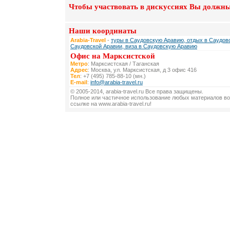
Чтобы участвовать в дискуссиях Вы должны
Наши координаты
Arabia-Travel
-
туры в Саудовскую Аравию, отдых в Саудовс
Саудовской Аравии, виза в Саудовскую Аравию
Офис на Марксистской
Метро
: Марксистская / Таганская
Адрес
: Москва, ул. Марксистская, д 3 офис 416
Тел
: +7 (495) 785-88-10 (мн.)
E-mail
:
info@arabia-travel.ru
© 2005-2014, arabia-travel.ru Все права защищены.
Полное или частичное использование любых материалов во
ссылке на www.arabia-travel.ru!