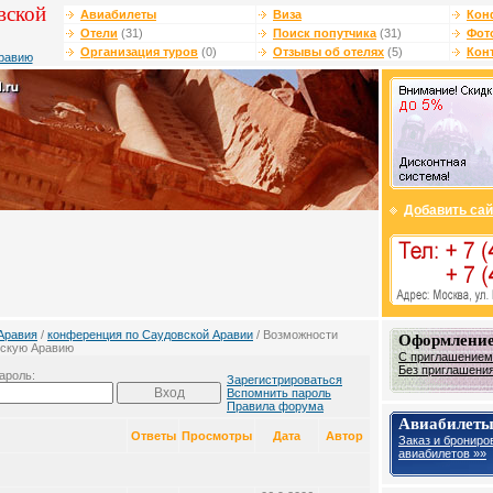
вской
Авиабилеты
Виза
Кон
Отели
(31)
Поиск попутчика
(31)
Фот
Организация туров
(0)
Отзывы об отелях
(5)
Кон
равию
Добавить сай
Аравия
/
конференция по Саудовской Аравии
/ Возможности
Оформление
вскую Аравию
С приглашением
Без приглашения
ароль:
Зарегистрироваться
Вспомнить пароль
Правила форума
Авиабилет
Ответы
Просмотры
Дата
Автор
Заказ и брониро
авиабилетов »»