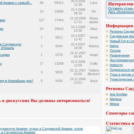
06.9.2006
й Аравии с семьёй...
89
59412
Lana
Интерактив
11:36
Оставить отзыв 
22.4.2008
14
15666
Ия
Дать объявление
08:18
11.10.2006
Жена
вии
127
77454
17:21
араба
Информация 
16.2.2006
ию
24
25616
Лика
22:58
Регионы Саудов
15.4.2007
Саудовская Ара
7
6912
Vendi
12:42
Новый Год в Са
 в Саудовскую
02.4.2007
Карта
3
6434
Marina
в Израиль
18:08
Погода
29.11.2007
 хаджа
1
5378
Angel
Развлечения
00:45
Достопримечат
02.6.2006
ы
17
13268
Galla
Новости
12:09
Подписаться на
02.11.2007
Tatiana
3
5633
02:56
Blyskert
Туры в другие 
24.11.2006
Туристические
ияд в ближайшие дни?
5
5430
Anya
14:01
Регионы Сау
Аль Кхобар
Мадина
 в дискуссиях Вы должны авторизоваться!
Мекка
Спонсоры са
Статистика и
аудовскую Аравию, отдых в Саудовской Аравии, отели
а в Саудовскую Аравию