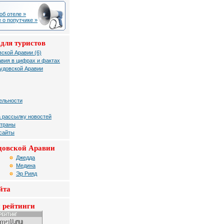
об отеле »
 о попутчике »
для туристов
ской Аравии (6)
вия в цифрах и фактах
удовской Аравии
ельности
 рассылку новостей
страны
 сайты
довской Аравии
Джедда
Медина
Эр Рияд
йта
 рейтинги