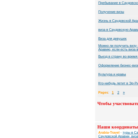
Пребывание в Саудовско
Получение визы
Жизнь в Саудовской Ара
виза в Саудовскую Арав
Виза для девушек
Можно ли получить визу
Аравию, если есть виза 
Вьезд в страну во время
Оформление бизнес-виз
Культура и нравы
Кто-нибудь летит в Эр-Р
Pages
:
1
2
»
Чтобы участвовать
Наши координаты
Arabia-Travel
-
туры в С
Саудовской Аравии, виз