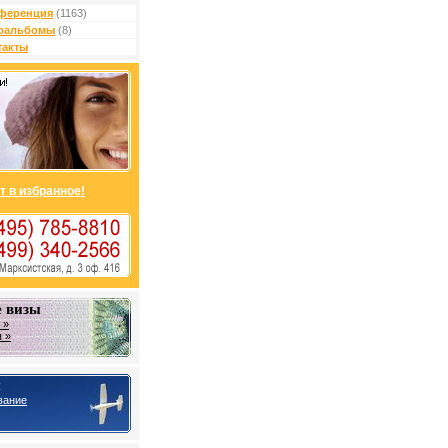
ференция
(1163)
оальбомы
(8)
такты
т в избранное!
 визы
 »
 »
ы
вание