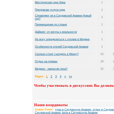
Мистическая гора Хира
1
Предлагаю услуги гида
1
Справляют ли в Саудовской Аравии Новый
2
год?
Перемещение по стране
1
Дайвинг- от мечты к реальности
1
Не могу определиться с отелем в Медине
1
Особенности отелей Саудовской Аравии
1
Сколько стоит съездить в Мекку?
22
Отдых на пляжах
20
Медина - закрытая зона?
31
Pages
:
1
2
3
4
»
»»
Чтобы участвовать в дискуссиях Вы должны
Наши координаты
Arabia-Travel
-
туры в Саудовскую Аравию, отдых в Саудовс
Саудовской Аравии, виза в Саудовскую Аравию