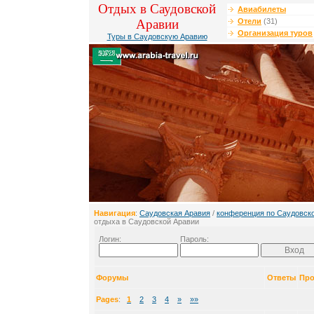
Отдых в Саудовской
Авиабилеты
Аравии
Отели
(31)
Организация туров
Туры в Саудовскую Аравию
Навигация
:
Саудовская Аравия
/
конференция по Саудовск
отдыха в Саудовской Аравии
Логин:
Пароль:
Форумы
Ответы
Пр
Pages
:
1
2
3
4
»
»»