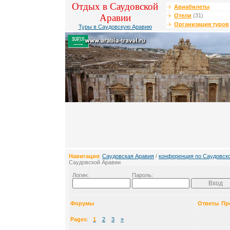
Отдых в Саудовской
Авиабилеты
Аравии
Отели
(31)
Организация туров
Туры в Саудовскую Аравию
Навигация
:
Саудовская Аравия
/
конференция по Саудовск
Саудовской Аравии
Логин:
Пароль:
Форумы
Ответы
Пр
Pages
:
1
2
3
»