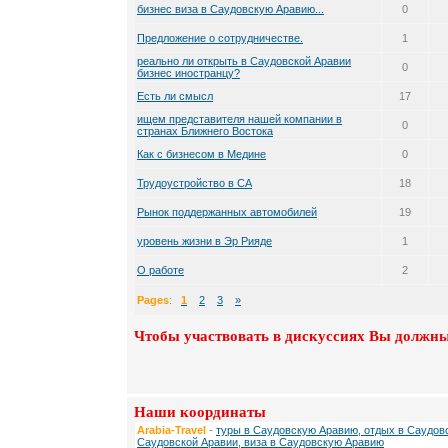
бизнес виза в Саудовскую Аравию...
0
Предложение о сотрудничестве.
1
реально ли открыть в Саудовской Аравии
0
бизнес иностранцу?
Есть ли смысл
17
ищем представителя нашей компании в
0
странах Ближнего Востока
Как с бизнесом в Медине
0
Трудоустройство в СА
18
Рынок поддержанных автомобилей
19
уровень жизни в Эр Рияде
1
О работе
2
Pages
:
1
2
3
»
Чтобы участвовать в дискуссиях Вы должны
Наши координаты
Arabia-Travel
-
туры в Саудовскую Аравию, отдых в Саудовс
Саудовской Аравии, виза в Саудовскую Аравию